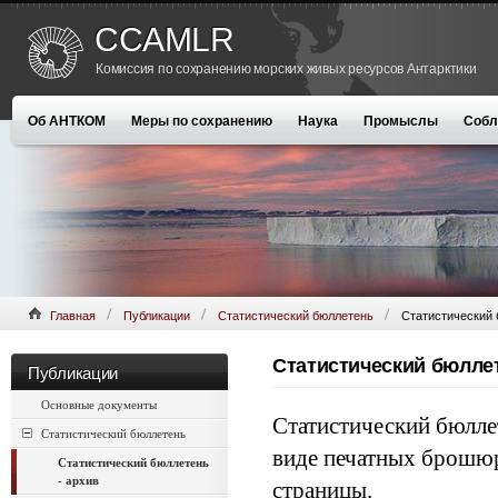
CCAMLR
Комиссия по сохранению морских живых ресурсов Антарктики
Об АНТКОМ
Меры по сохранению
Наука
Промыслы
Собл
Главная
Публикации
Статистический бюллетень
Статистический 
Статистический бюллет
Публикации
Основные документы
Статистический бюлле
Статистический бюллетень
виде печатных брошюр,
Статистический бюллетень
- архив
страницы.