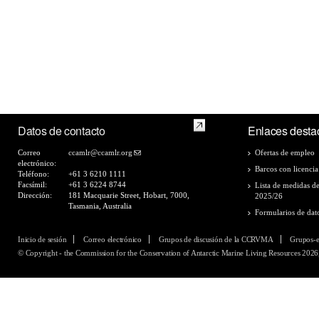
Datos de contacto
Enlaces desta
Correo
ccamlr@ccamlr.org
Ofertas de empleo
electrónico:
Barcos con licencia
Teléfono:
+61 3 6210 1111
Facsímil:
+61 3 6224 8744
Lista de medidas d
Dirección:
181 Macquarie Street, Hobart, 7000,
2025/26
Tasmania, Australia
Formularios de dat
Inicio de sesión
Correo electrónico
Grupos de discusión de la CCRVMA
Grupos-
© Copyright - the Commission for the Conservation of Antarctic Marine Living Resources 2026,