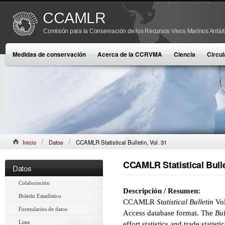
CCAMLR
Comisión para la Conservación de los Recursos Vivos Marinos Antárt
Medidas de conservación
Acerca de la CCRVMA
Ciencia
Circul
Inicio
Datos
CCAMLR Statistical Bulletin, Vol. 31
CCAMLR Statistical Bullet
Datos
Colaboración
Descripción / Resumen:
Boletín Estadístico
CCAMLR
Statistical Bulletin
Vol
Formularios de datos
Access database format. The
Bul
Lista
effort statistics and trade statist