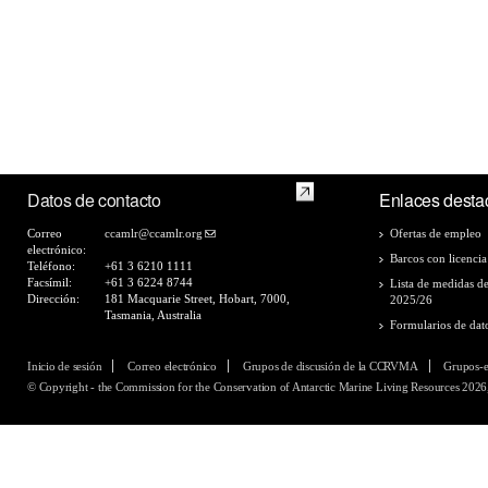
Datos de contacto
Enlaces desta
Correo
ccamlr@ccamlr.org
Ofertas de empleo
electrónico:
Barcos con licencia
Teléfono:
+61 3 6210 1111
Facsímil:
+61 3 6224 8744
Lista de medidas d
Dirección:
181 Macquarie Street, Hobart, 7000,
2025/26
Tasmania, Australia
Formularios de dat
Inicio de sesión
Correo electrónico
Grupos de discusión de la CCRVMA
Grupos-
© Copyright - the Commission for the Conservation of Antarctic Marine Living Resources 2026,