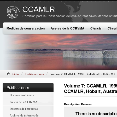
CCAMLR
Comisión para la Conservación de los Recursos Vivos Marinos Antárt
Medidas de conservación
Acerca de la CCRVMA
Ciencia
Circul
Inicio
Publicaciones
Volume 7: CCAMLR. 1995. Statistical Bulletin, Vol
Volume 7: CCAMLR. 1995. 
Publicaciones
CCAMLR, Hobart, Austral
Documentos básicos
Folleto de la CCRVMA
Descripción / Resumen
Informes de pesquerías
There is no descriptio
Archivo de informes de