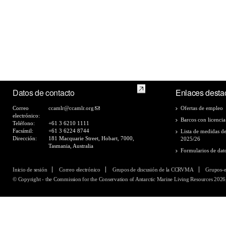
Datos de contacto
Enlaces desta
Correo
ccamlr@ccamlr.org
Ofertas de empleo
electrónico:
Barcos con licencia
Teléfono:
+61 3 6210 1111
Facsímil:
+61 3 6224 8744
Lista de medidas d
Dirección:
181 Macquarie Street, Hobart, 7000,
2025/26
Tasmania, Australia
Formularios de dat
Inicio de sesión
Correo electrónico
Grupos de discusión de la CCRVMA
Grupos-
© Copyright - the Commission for the Conservation of Antarctic Marine Living Resources 2026,