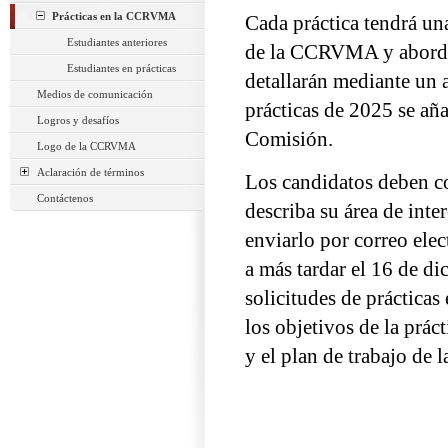
Prácticas en la CCRVMA
Cada práctica tendrá un
Estudiantes anteriores
de la CCRVMA y abordar
Estudiantes en prácticas
detallarán mediante un a
Medios de comunicación
prácticas de 2025 se aña
Logros y desafíos
Comisión.
Logo de la CCRVMA
Aclaración de términos
Los candidatos deben c
Contáctenos
describa su área de inter
enviarlo por correo ele
a más tardar el 16 de di
solicitudes de prácticas 
los objetivos de la práct
y el plan de trabajo de