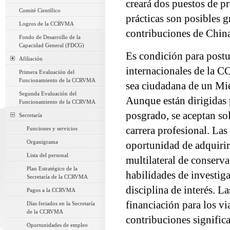
creará dos puestos de pr
Comité Científico
prácticas son posibles g
Logros de la CCRVMA
contribuciones de Chin
Fondo de Desarrollo de la
Capacidad General (FDCG)
Es condición para postul
Afiliación
internacionales de la C
Primera Evaluación del
Funcionamiento de la CCRVMA
sea ciudadana de un Mie
Segunda Evaluación del
Aunque están dirigidas p
Funcionamiento de la CCRVMA
posgrado, se aceptan sol
Secretaría
carrera profesional. Las 
Funciones y servicios
Organigrama
oportunidad de adquirir 
Lista del personal
multilateral de conserv
Plan Estratégico de la
habilidades de investig
Secretaría de la CCRVMA
disciplina de interés. L
Pagos a la CCRVMA
financiación para los vi
Días feriados en la Secretaría
de la CCRVMA
contribuciones signific
Oportunidades de empleo