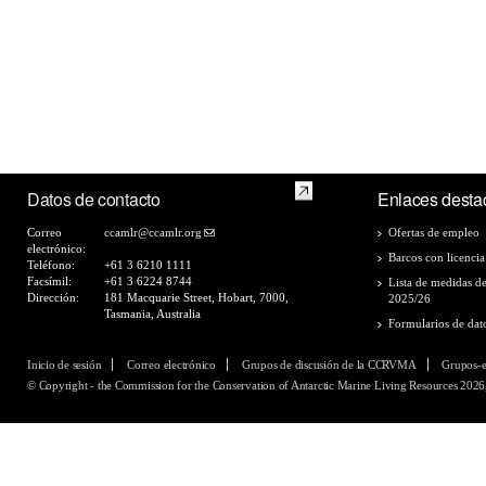
Datos de contacto
Enlaces desta
Correo
ccamlr@ccamlr.org
Ofertas de empleo
electrónico:
Barcos con licencia
Teléfono:
+61 3 6210 1111
Facsímil:
+61 3 6224 8744
Lista de medidas d
Dirección:
181 Macquarie Street, Hobart, 7000,
2025/26
Tasmania, Australia
Formularios de dat
Inicio de sesión
Correo electrónico
Grupos de discusión de la CCRVMA
Grupos-
© Copyright - the Commission for the Conservation of Antarctic Marine Living Resources 2026,