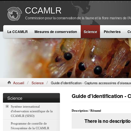
CCAMLR
Commission pour la conservation de la faune et la flore marines de l'
La CCAMLR
Mesures de conservation
Science
Pêcheries
C
Accueil
Science
Guide d’identification - Captures accessoires d’oiseau
Guide d’identification -
Science
Système international
Description / Résumé
d'observation scientifique de la
CCAMLR (SISO)
There is no descriptio
Programme de contrôle de
l'écosystème de la CCAMLR