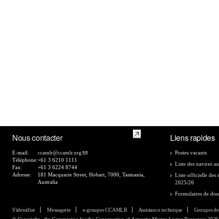
Nous contacter
Liens rapides
E-mail:
ccamlr@ccamlr.org
Postes vacants
Téléphone:
+61 3 6210 1111
Liste des navires au
Fax:
+61 3 6224 8744
Adresse:
181 Macquarie Street, Hobart, 7000, Tasmania,
Liste officielle de
Australia
2025/26
Formulaires de do
S'identifier
Messagerie
e-groupes CCAMLR
Assistance technique
Groupes de
© Copyright - the Commission for the Conservation of Antarctic Marine Living Resources 2026, 