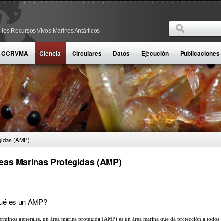
Buscar
 los Recursos Vivos Marinos Antárticos
Formulario d
la CCRVMA
Ciencia
Circulares
Datos
Ejecución
Publicaciones
gidas (AMP)
eas Marinas Protegidas (AMP)
ué es un AMP?
érminos generales, un área marina protegida (AMP) es un área marina que da protección a todos o