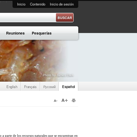
Inicio
Contenido
Inicio de sesión
e búsqueda
Reuniones
Pesquerías
Photo by James Clark
English
Français
Русский
Español
 a parte de los recursos naturales que se encuentran en