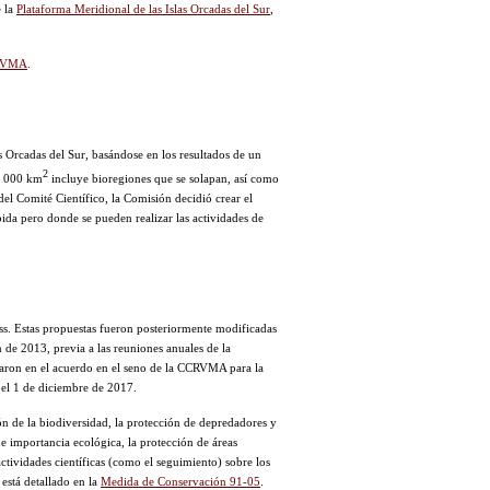
e la
Plataforma Meridional de las Islas Orcadas del Sur
,
CRVMA
.
 Orcadas del Sur, basándose en los resultados de un
2
94 000 km
incluye bioregiones que se solapan, así como
el Comité Científico, la Comisión decidió crear el
bida pero donde se pueden realizar las actividades de
s. Estas propuestas fueron posteriormente modificadas
 de 2013, previa a las reuniones anuales de la
naron en el acuerdo en el seno de la CCRVMA para la
el 1 de diciembre de 2017.
n de la biodiversidad, la protección de depredadores y
 de importancia ecológica, la protección de áreas
actividades científicas (como el seguimiento) sobre los
 está detallado en la
Medida de Conservación 91-05
.