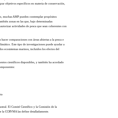
grar objetivos específicos en materia de conservación,
echo, muchas AMP pueden contemplar propósitos
ambién zonas en las que, bajo determinadas
 autorizar actividades de pesca que sean coherentes con
ra hacer comparaciones con áreas abiertas a la pesca e
climático. Este tipo de investigaciones puede ayudar a
los ecosistemas marinos, incluidos los efectos del
tos científicos disponibles, y también ha acordado
componentes:
nto
ral. El Comité Científico y la Comisión de la
de la CCRVMA las define detalladamente.