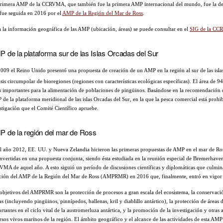
rimera AMP de la CCRVMA, que también fue la primera AMP internacional del mundo, fue la d
fue seguida en 2016 por el
AMP de la Región del Mar de Ross
.
 la información geográfica de las AMP (ubicación, áreas) se puede consultar en el
SIG de la C
 de la plataforma sur de las Islas Orcadas del Sur
009 el Reino Unido presentó una propuesta de creación de un AMP en la región al sur de las islas
isis circumpolar de bioregiones (regiones con características ecológicas específicas). El área de 
s importantes para la alimentación de poblaciones de pingüinos. Basándose en la recomendación d
de la plataforma meridional de las islas Orcadas del Sur, en la que la pesca comercial está prohi
stigación que el Comité Científico apruebe.
 de la región del mar de Ross
l año 2012, EE. UU. y Nueva Zelandia hicieron las primeras propuestas de AMP en el mar de Ros
nvertidas en una propuesta conjunta, siendo ésta estudiada en la reunión especial de Bremerhaven
MA de aquel año. A esto siguió un período de discusiones científicas y diplomáticas que culmi
ción del AMP de la Región del Mar de Ross (AMPRMR) en 2016 que, finalmente, entró en vigor 
objetivos del AMPRMR son la protección de procesos a gran escala del ecosistema, la conservació
as (incluyendo pingüinos, pinnípedos, ballenas, kril y diablillo antártico), la protección de áreas
rtantes en el ciclo vital de la austromerluza antártica, y la promoción de la investigación y otras 
rsos vivos marinos de la región. El ámbito geográfico y el alcance de las actividades de esta AMP