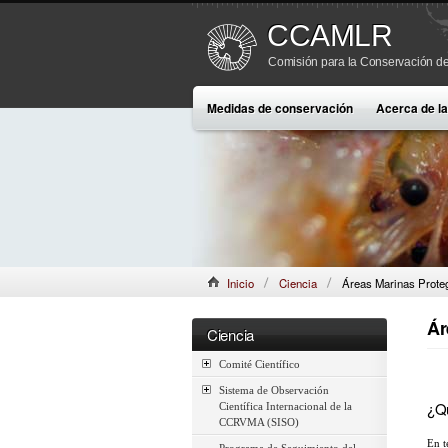
CCAMLR
Comisión para la Conservación de
Medidas de conservación
Acerca de 
Inicio
Ciencia
Áreas Marinas Prote
Ár
Ciencia
Comité Científico
Sistema de Observación
¿Q
Científica Internacional de la
CCRVMA (SISO)
En t