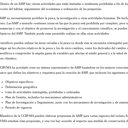
. Dentro de un AMP hay ciertas actividades que están limitadas o totalmente prohibidas a fin de lo
ección del hábitat, seguimiento del ecosistema u ordenación de las pesquerías.
AMP no necesariamente prohíben la pesca, la investigación u otras actividades humanas. De h
rsos. Las AMP a menudo contienen zonas en las que la pesca está prohibida por completo, pero t
unstancias y con el objetivo de promover la investigación y el conocimiento científico, se pueden
objetivos del AMP. También puede estar permitido realizar en ellas otras actividades.
científicos pueden utilizar las áreas cerradas a la pesca (o donde esta se encuentra restringida) pa
stigar así los efectos relativos de la pesca y los de otros cambios, como los derivados del cambio 
científicos a comprender la amplia gama de variables que afectan al estado general y a la salud de 
io climático.
CRVMA ha acordado crear un sistema representativo de AMP basándose en los mejores conocimien
arco que define los objetivos y requisitos para la creación de AMP, que incluyen los siguientes 
Objetivos específicos
Delimitación geográfica
Lista de actividades restringidas, prohibidas u ordenadas
Plan de Gestión, incluidos los mecanismos administrativos
Plan de Investigación y Seguimiento, junto con los mecanismos de investigación y de uimie
Periodo de vigencia.
Miembros de la CCRVMA pueden elaborar propuestas de AMP para varias regiones del océano Aust
MA estudian estas propuestas, y una vez hay acuerdo al respecto una medida de conservación 