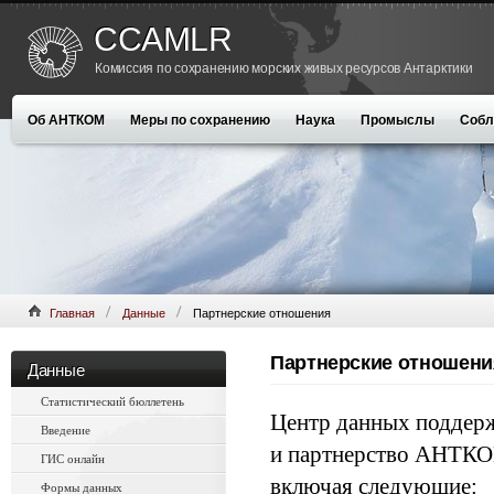
CCAMLR
Комиссия по сохранению морских живых ресурсов Антарктики
Об АНТКОМ
Меры по сохранению
Наука
Промыслы
Собл
Главная
Данные
Партнерские отношения
Партнерские отношени
Данные
Статистический бюллетень
Центр данных поддер
Введение
и партнерство АНТКО
ГИС онлайн
включая следующие:
Формы данных