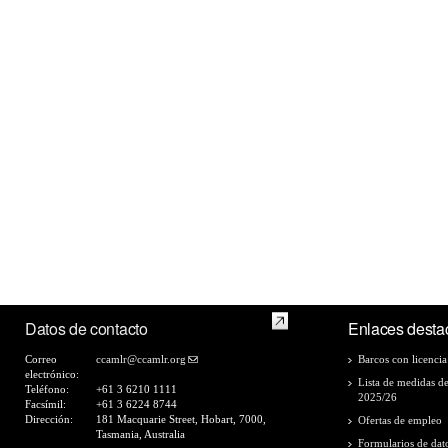
Datos de contacto
Enlaces desta
Correo
ccamlr@ccamlr.org
Barcos con licencia
electrónico:
Lista de medidas d
Teléfono:
+61 3 6210 1111
2025/26
Facsímil:
+61 3 6224 8744
Dirección:
181 Macquarie Street, Hobart, 7000,
Ofertas de empleo
Tasmania, Australia
Formularios de dat