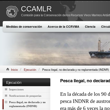
CCAMLR
Comisión para la Conservación de los Recursos Vivos Marinos Antárt
Medidas de conservación
Acerca de la CCRVMA
Ciencia
Circul
Inicio
Ejecución
Pesca ilegal, no declarada y no reglamentada (INDNR)
Pesca ilegal, no declar
Ejecución
Inspecciones
En la década de los 90 d
Notificaciones de pesquerías
pesca INDNR de austrom
Pesca ilegal, no declarada y no
reglamentada (INDNR)
era más de 6 veces la no