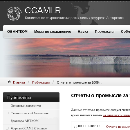
CCAMLR
Комиссия по сохранению морских живых ресурсов Антарктики
Об АНТКОМ
Меры по сохранению
Наука
Промыслы
Собл
Главная
Публикации
Отчеты о промысле за 2008 г.
Отчеты о промысле за 2
Публикации
Основные документы
Данные отчеты о промысле следует чита
Статистический бюллетень
время имеются только
на английском язык
Брошюра АНТКОМ
ДОПОЛНЕНИЕ D
Отчет о промысле
Журнал CCAMLR Science