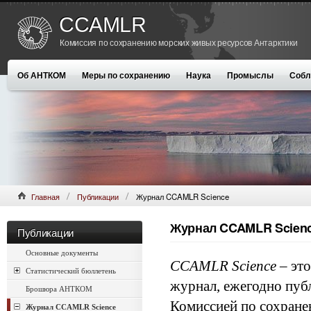
CCAMLR
Комиссия по сохранению морских живых ресурсов Антарктики
Об АНТКОМ
Меры по сохранению
Наука
Промыслы
Собл
Главная
Публикации
Журнал CCAMLR Science
Журнал CCAMLR Scien
Публикации
Основные документы
CCAMLR Science
– эт
Статистический бюллетень
журнал, ежегодно пу
Брошюра АНТКОМ
Комиссией по сохран
Журнал CCAMLR Science