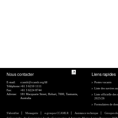
Nous contacter
Liens rapides
E-mail:
ccamlr@ccamlr.org
Postes vacants
Téléphone:
+61 3 6210 1111
Liste des navires au
Fax:
+61 3 6224 8744
Adresse:
181 Macquarie Street, Hobart, 7000, Tasmania,
Liste officielle de
Australia
2025/26
Formulaires de do
S'identifier
Messagerie
e-groupes CCAMLR
Assistance technique
Groupes de
© Copyright - the Commission for the Conservation of Antarctic Marine Living Resources 2026, 