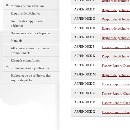
APPENDICE E
Rapport de pêcherie :
Mesures de conservation
APPENDICE F
Rapport de pêcherie :
Rapports de pêcheries
APPENDICE G
Rapport de pêcherie :
Archive des rapports de
pêcheries
APPENDICE H
Rapport de pêcherie 
Documents relatifs à la pêche
APPENDICE I
Rapport de pêcherie 
Manuels
APPENDICE J
Fishery Report: Diss
Affiches et autres documents
promotionnels
APPENDICE K
Rapport de pêcherie :
Résumés scientifiques
APPENDICE L
Fishery Report: Diss
Commander une publication
APPENDICE M
Rapport de pêcherie :
Bibliothèque de référence des
engins de pêche
APPENDICE N
Fishery Report: Diss
APPENDICE O
Fishery Report: Cha
APPENDICE P
Fishery Report: Cha
APPENDICE Q
Fishery Report: Diss