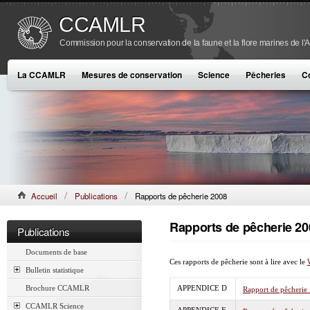
CCAMLR
Commission pour la conservation de la faune et la flore marines de l'
La CCAMLR
Mesures de conservation
Science
Pêcheries
C
Accueil
Publications
Rapports de pêcherie 2008
Rapports de pêcherie 20
Publications
Documents de base
Ces rapports de pêcherie sont à lire avec le
Bulletin statistique
Brochure CCAMLR
APPENDICE D
Rapport de pêcherie :
CCAMLR Science