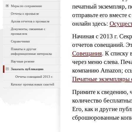
печатный экземпляр, 
Меры по сохранению
Отчеты о промысле
отправьте его вместе 
Архив отчетов о промысле
онлайн здесь:
Осущест
Документы, связанные с
промыслом
Начиная с 2013 г. Сек
Справочники
отчетов совещаний. Эт
Плакаты и другие
Совещания
. К списку
информационные материалы
через меню слева. Печ
Научные резюме
Заказать публикацию
компанию Amazon; сс
Отчеты совещаний 2013 г.
Печатные экземпляры 
Каталог промысловых снастей
Примите к сведению, 
количество бесплатны
Его, как и другие пуб
сброшюрованные копи