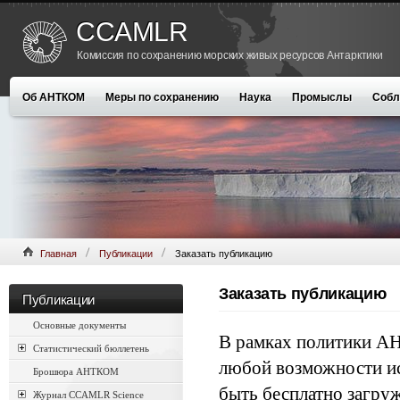
CCAMLR
Комиссия по сохранению морских живых ресурсов Антарктики
Об АНТКОМ
Меры по сохранению
Наука
Промыслы
Собл
Главная
Публикации
Заказать публикацию
Заказать публикацию
Публикации
Основные документы
В рамках политики АН
Статистический бюллетень
любой возможности ис
Брошюра АНТКОМ
быть бесплатно загруж
Журнал CCAMLR Science