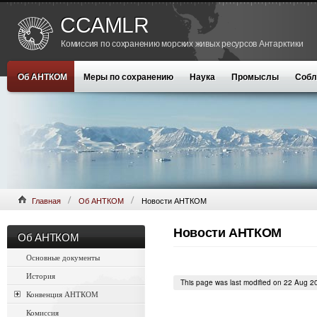
CCAMLR
Комиссия по сохранению морских живых ресурсов Антарктики
Об АНТКОМ
Меры по сохранению
Наука
Промыслы
Собл
Главная
Об АНТКОМ
Новости АНТКОМ
Новости АНТКОМ
Об АНТКОМ
Основные документы
История
This page was last modified on 22 Aug 2
Конвенция АНТКОМ
Комиссия