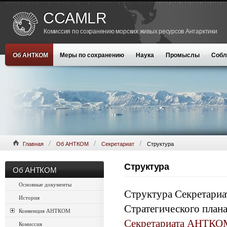
CCAMLR
Комиссия по сохранению морских живых ресурсов Антарктики
Об АНТКОМ
Меры по сохранению
Наука
Промыслы
Собл
Главная
Об АНТКОМ
Секретариат
Структура
Структура
Об АНТКОМ
Основные документы
Структура Секретариат
История
Стратегического пла
Конвенция АНТКОМ
Секретариата АНТКОМ
Комиссия