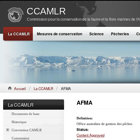
CCAMLR
Commission pour la conservation de la faune et la flore marines de l'
La CCAMLR
Mesures de conservation
Science
Pêcheries
C
Accueil
La CCAMLR
AFMA
AFMA
La CCAMLR
Documents de base
Definition:
Historique
Office australien de gestion des pêches
Status:
Convention CAMLR
Content Approved
Commission