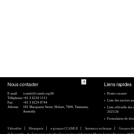
Nous contacter
Liens rapides
E-mail:
ccamlr@ccamlr.org
Postes vacants
Téléphone:
+61 3 6210 1111
Liste des navires au
Fax:
+61 3 6224 8744
Adresse:
181 Macquarie Street, Hobart, 7000, Tasmania,
Liste officielle de
Australia
2025/26
Formulaires de do
S'identifier
Messagerie
e-groupes CCAMLR
Assistance technique
Groupes de
© Copyright - the Commission for the Conservation of Antarctic Marine Living Resources 2026, 