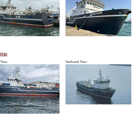
ilda
 View:
Starboard View: