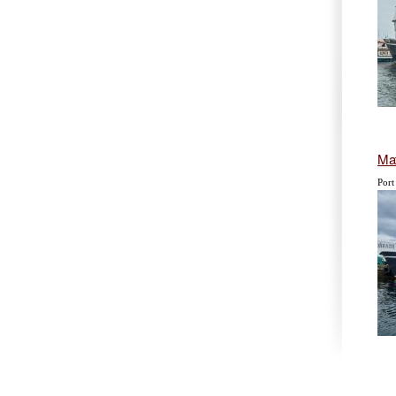
Mat
Port