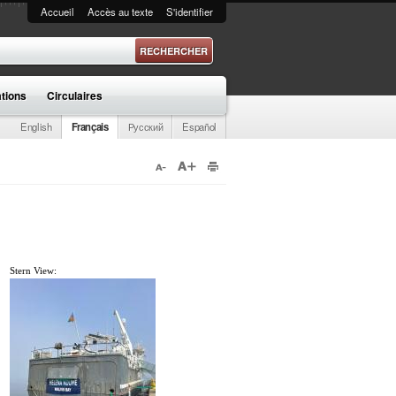
Accueil
Accès au texte
S'identifier
 recherche
ations
Circulaires
English
Français
Русский
Español
Stern View: