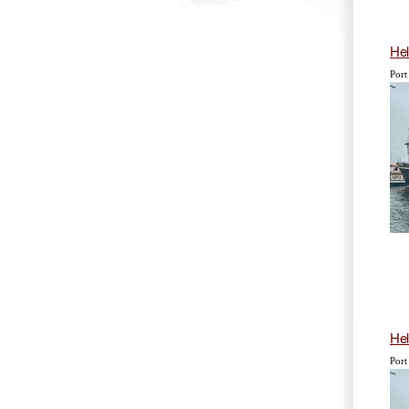
He
Port
He
Port