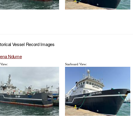
torical Vessel Record Images
lena Ndume
 View:
Starboard View: