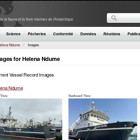
Rechercher
 la faune et la flore marines de l'Antarctique
Formulaire de
Science
Pêcheries
Conformité
Données
Réunions
Public
elena Ndume
Images
ages for Helena Ndume
rent Vessel Record Images
lena Ndume
 View:
Starboard View: