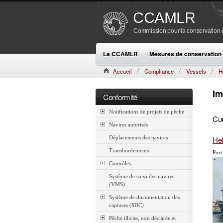
CCAMLR
Commission pour la conservation de
La CCAMLR
Mesures de conservation
Accueil
Compliance
Vessels
H
Im
Conformité
Notifications de projets de pêche
Cur
Navires autorisés
He
Déplacements des navires
Transbordements
Port
Contrôles
Système de suivi des navires
(VMS)
Système de documentation des
captures (SDC)
Pêche illicite, non déclarée et