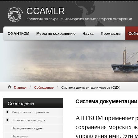
CCAMLR
Комиссия по сохранению морских живых ресурсов Антарктики
Об АНТКОМ
Меры по сохранению
Наука
Промыслы
Собл
Главная
Соблюдение
Система документации уловов (СДУ)
Система документации
Соблюдение
Уведомления о промысле
АНТКОМ применяет ря
Лицензирование судов
сохранения морских ж
Передвижение судов
управления ими. Эти 
Перегрузки