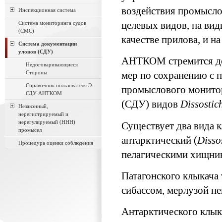
воздействия промысло
Инспекционная система
Система мониторинга судов
целевых видов, на вид
(СМС)
качестве прилова, и н
Система документации
уловов (СДУ)
АНТКОМ стремится до
Недоговаривающиеся
Стороны
мер по сохранению с
Справочник пользователя Э-
промыслового монитор
СДУ АНТКОМ
(СДУ) видов
Dissostic
Незаконный,
нерегистрируемый и
нерегулируемый (ННН)
Существует два вида к
промысел
антарктический (
Disso
Процедура оценки соблюдения
пелагическими хищник
Патагонского клыкача
сибассом, мерлузой не
Антарктического клык