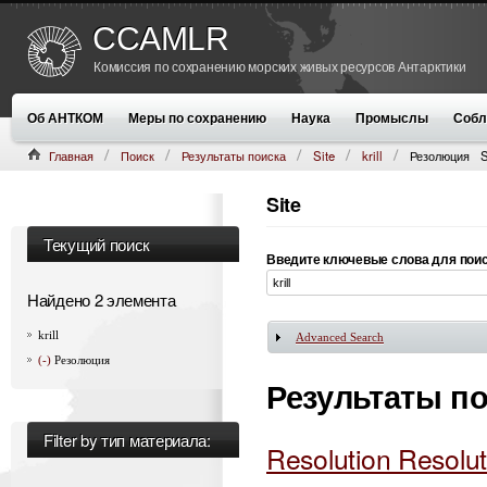
CCAMLR
Комиссия по сохранению морских живых ресурсов Антарктики
Об АНТКОМ
Меры по сохранению
Наука
Промыслы
Собл
Главная
Поиск
Результаты поиска
Site
krill
Резолюция
S
Site
Текущий поиск
Введите ключевые слова для пои
Найдено 2 элемента
krill
Advanced Search
Показать
(-)
Резолюция
Результаты п
Filter by тип материала:
Resolution Resolut