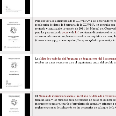
Para apoyar a los Miembros de la CCRVMA y a sus observadores en 
recolección de datos, la Secretaría de la CCRVMA, en consulta con e
revisado y actualizado la versión de 2011 del Manual del Observado
para las pesquerías de
peces
y de
kril
contienen directrices sobre las
así como información suplementaria sobre los requisitos de recopil
(
Dissostichus
spp.), draco rayado (
Champsocephalus gunnari
) y kr
Los
Métodos estándar del Programa de Seguimiento del Ecosiste
recabar los datos necesarios para el seguimiento anual del posible 
El
Manual de instrucciones para el recabado de datos de pesquerías
terminología y los métodos para el recabado de datos en las pesqu
instrucciones para rellenar los formularios de captura y esfuerzo a 
reglamentaciones de aplicación en las pesquerías de palangre de 