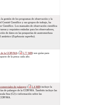
la gestión de los programas de observación y la
l Comité Científico y sus grupos de trabajo, ha
r Científico. Los manuales de observación científica
 tareas y requisitos estándar para los observadores,
ación de datos en las pesquerías de austromerluza
il antártico (
Euphausia superba
).
ma de la CCRVMA
(
5.77 MB
)
son guías para
impacto de la pesca cada año.
 comerciales de palangre
(
1.4 MB
)
incluye la
erías de palangre de la CCRVMA. También incluye las
escala fina (C2) e información sobre las
la CCRVMA.