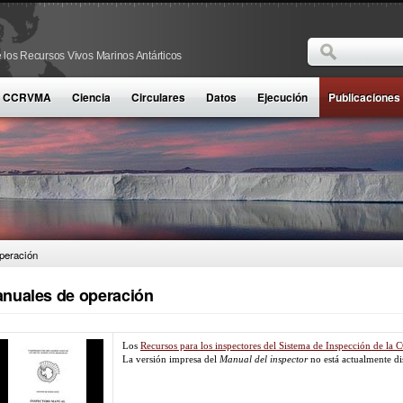
Buscar
 los Recursos Vivos Marinos Antárticos
Formulario d
la CCRVMA
Ciencia
Circulares
Datos
Ejecución
Publicaciones
peración
nuales de operación
Los
Recursos para los inspectores del Sistema de Inspección de l
La versión impresa del
Manual del inspector
no está actualmente di