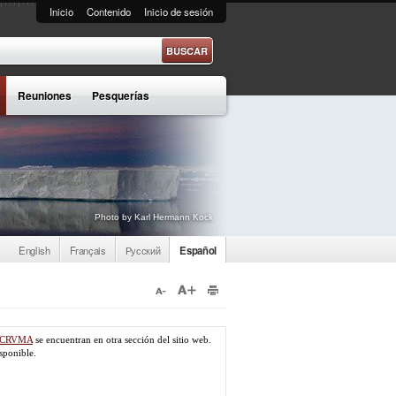
Inicio
Contenido
Inicio de sesión
e búsqueda
Reuniones
Pesquerías
Photo by Karl Hermann Kock
English
Français
Русский
Español
a CCRVMA
se encuentran en otra sección del sitio web.
sponible.