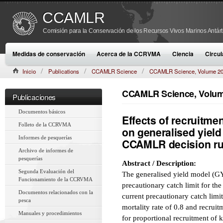
CCAMLR
Comisión para la Conservación de los Recursos Vivos Marinos Antárt
Medidas de conservación
Acerca de la CCRVMA
Ciencia
Circul
Inicio
Publications
CCAMLR Science
CCAMLR Science, Volume 2
CCAMLR Science, Volume
Publicaciones
Documentos básicos
Effects of recruitmen
Folleto de la CCRVMA
on generalised yield
Informes de pesquerías
CCAMLR decision rule
Archivo de informes de
pesquerías
Abstract / Description:
Segunda Evaluación del
The generalised yield model (
Funcionamiento de la CCRVMA
precautionary catch limit for the
Documentos relacionados con la
current precautionary catch lim
pesca
mortality rate of 0.8 and recruit
Manuales y procedimientos
for proportional recruitment of kr