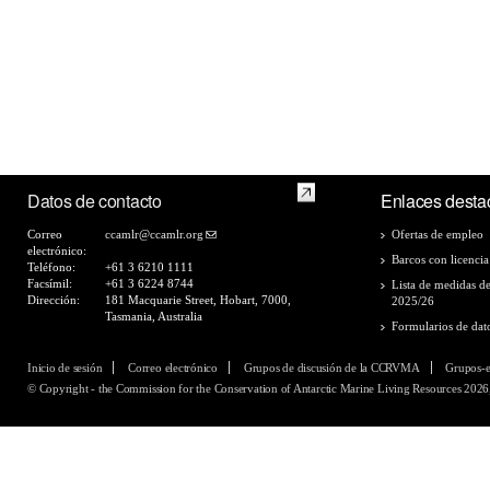
Datos de contacto
Enlaces desta
Correo
ccamlr@ccamlr.org
Ofertas de empleo
electrónico:
Barcos con licencia
Teléfono:
+61 3 6210 1111
Facsímil:
+61 3 6224 8744
Lista de medidas d
Dirección:
181 Macquarie Street, Hobart, 7000,
2025/26
Tasmania, Australia
Formularios de dat
Inicio de sesión
Correo electrónico
Grupos de discusión de la CCRVMA
Grupos-
© Copyright - the Commission for the Conservation of Antarctic Marine Living Resources 2026,