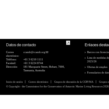
Datos de contacto
Enlaces desta
Correo
ccamlr@ccamlr.org
Barcos con licencia
electrónico:
Lista de medidas d
Teléfono:
+61 3 6210 1111
2025/26
Facsímil:
+61 3 6224 8744
Dirección:
181 Macquarie Street, Hobart, 7000,
Ofertas de empleo
Tasmania, Australia
Formularios de dat
Inicio de sesión
Correo electrónico
Grupos de discusión de la CCRVMA
Grupos-
© Copyright - the Commission for the Conservation of Antarctic Marine Living Resources 2026,