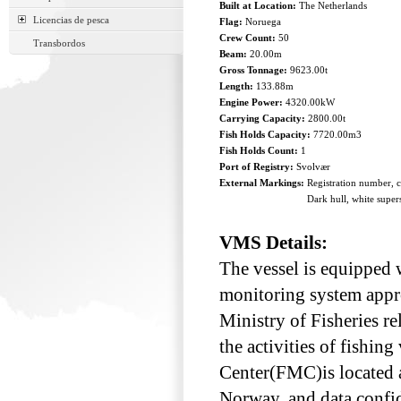
Built at Location:
The Netherlands
Licencias de pesca
Flag:
Noruega
Crew Count:
50
Transbordos
Beam:
20.00m
Gross Tonnage:
9623.00t
Length:
133.88m
Engine Power:
4320.00kW
Carrying Capacity:
2800.00t
Fish Holds Capacity:
7720.00m3
Fish Holds Count:
1
Port of Registry:
Svolvær
External Markings:
Registration number, 
Dark hull, white super
VMS Details:
The vessel is equipped w
monitoring system appr
Ministry of Fisheries re
the activities of fishin
Center(FMC)is located a
Norway, and data confid