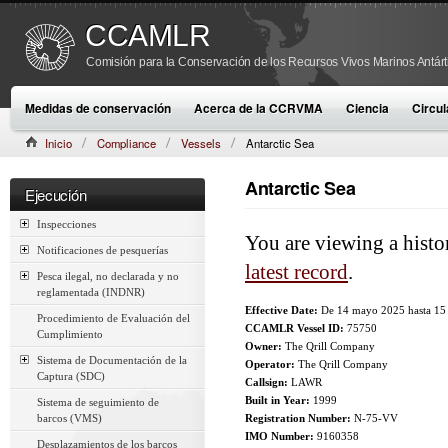
CCAMLR
Comisión para la Conservación de los Recursos Vivos Marinos Antárt
Medidas de conservación
Acerca de la CCRVMA
Ciencia
Circul
Inicio
Compliance
Vessels
Antarctic Sea
Antarctic Sea
Ejecución
Inspecciones
You are viewing a histo
Notificaciones de pesquerías
latest record
.
Pesca ilegal, no declarada y no
reglamentada (INDNR)
Effective Date:
De
14 mayo 2025
hasta
15
Procedimiento de Evaluación del
CCAMLR Vessel ID:
75750
Cumplimiento
Owner:
The Qrill Company
Sistema de Documentación de la
Operator:
The Qrill Company
Captura (SDC)
Callsign:
LAWR
Built in Year:
1999
Sistema de seguimiento de
barcos (VMS)
Registration Number:
N-75-VV
IMO Number:
9160358
Desplazamientos de los barcos