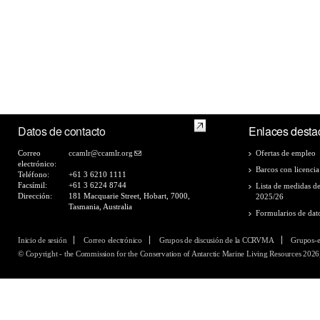
Datos de contacto
Enlaces desta
Correo
ccamlr@ccamlr.org
Ofertas de empleo
electrónico:
Barcos con licencia
Teléfono:
+61 3 6210 1111
Facsímil:
+61 3 6224 8744
Lista de medidas d
Dirección:
181 Macquarie Street, Hobart, 7000,
2025/26
Tasmania, Australia
Formularios de dat
Inicio de sesión
Correo electrónico
Grupos de discusión de la CCRVMA
Grupos-
© Copyright - the Commission for the Conservation of Antarctic Marine Living Resources 2026,