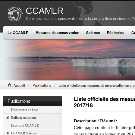
CCAMLR
Commission pour la conservation de la faune et la flore marines de l'
La CCAMLR
Mesures de conservation
Science
Pêcheries
C
Accueil
Publications
Liste officielle des mesures de conservation en vi
Liste officielle des mes
Publications
2017/18
Documents de base
Bulletin statistique
Description / Résumé:
Brochure CCAMLR
Cette page contient le fichier p
CCAMLR Science
conservation en vigueur en 201