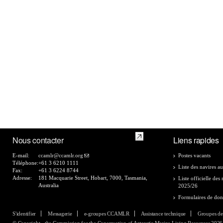
Nous contacter
Liens rapides
E-mail:
ccamlr@ccamlr.org
Postes vacants
Téléphone:
+61 3 6210 1111
Liste des navires au
Fax:
+61 3 6224 8744
Adresse:
181 Macquarie Street, Hobart, 7000, Tasmania,
Liste officielle de
Australia
2025/26
Formulaires de do
S'identifier
Messagerie
e-groupes CCAMLR
Assistance technique
Groupes de
© Copyright - the Commission for the Conservation of Antarctic Marine Living Resources 2026, 