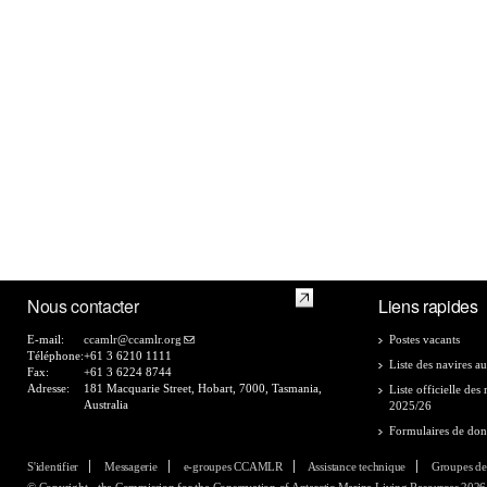
Nous contacter
Liens rapides
E-mail:
ccamlr@ccamlr.org
Postes vacants
Téléphone:
+61 3 6210 1111
Liste des navires au
Fax:
+61 3 6224 8744
Adresse:
181 Macquarie Street, Hobart, 7000, Tasmania,
Liste officielle de
Australia
2025/26
Formulaires de do
S'identifier
Messagerie
e-groupes CCAMLR
Assistance technique
Groupes de
© Copyright - the Commission for the Conservation of Antarctic Marine Living Resources 2026, 