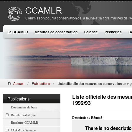
CCAMLR
Commission pour la conservation de la faune et la flore marines de l'
La CCAMLR
Mesures de conservation
Science
Pêcheries
C
Accueil
Publications
Liste officielle des mesures de conservation en vi
Liste officielle des mes
Publications
1992/93
Documents de base
Bulletin statistique
Description / Résumé
Brochure CCAMLR
There is no descriptio
CCAMLR Science