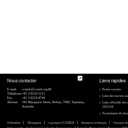
Nous contacter
Liens rapides
E-mail:
ccamlr@ccamlr.org
Postes vacants
Téléphone:
+61 3 6210 1111
Liste des navires au
Fax:
+61 3 6224 8744
Adresse:
181 Macquarie Street, Hobart, 7000, Tasmania,
Liste officielle de
Australia
2025/26
Formulaires de do
S'identifier
Messagerie
e-groupes CCAMLR
Assistance technique
Groupes de
© Copyright - the Commission for the Conservation of Antarctic Marine Living Resources 2026, 