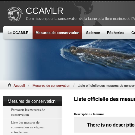
CCAMLR
Commission pour la conservation de la faune et la flore marines de l'
La CCAMLR
Mesures de conservation
Science
Pêcheries
C
Accueil
Mesures de conservation
Liste officielle des mesures de conser
Liste officielle des mes
Mesures de conservation
Parcourir les mesures de
Description / Résumé
conservation
Liste des mesures de
There is no descriptio
conservation en vigueur
actuellement