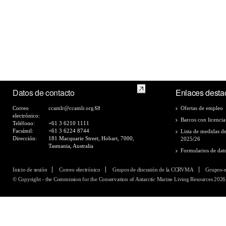
Datos de contacto
Enlaces desta
Correo
ccamlr@ccamlr.org
Ofertas de empleo
electrónico:
Barcos con licencia
Teléfono:
+61 3 6210 1111
Facsímil:
+61 3 6224 8744
Lista de medidas d
Dirección:
181 Macquarie Street, Hobart, 7000,
2025/26
Tasmania, Australia
Formularios de dat
Inicio de sesión
Correo electrónico
Grupos de discusión de la CCRVMA
Grupos-
© Copyright - the Commission for the Conservation of Antarctic Marine Living Resources 2026,