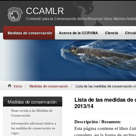
CCAMLR
Comisión para la Conservación de los Recursos Vivos Marinos Antárt
Medidas de conservación
Acerca de la CCRVMA
Ciencia
Circul
Inicio
Medidas de conservación
Lista de las medidas de conservación v
Lista de las medidas de
Medidas de conservación
2013/14
Pasar revista a las Medidas de
Conservación
Descripción / Resumen:
Información adicional relativa a
Esta página contiene el libro
Lis
las medidas de conservación en
vigor
completo, en la forma de archiv