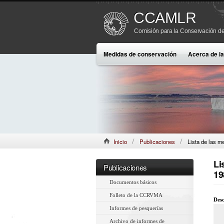
CCAMLR
Comisión para la Conservación de
Medidas de conservación
Acerca de 
Inicio
Publicaciones
Lista de las m
Li
Publicaciones
19
Documentos básicos
Folleto de la CCRVMA
Desc
Informes de pesquerías
Archivo de informes de