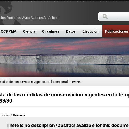
Buscar
 los Recursos Vivos Marinos Antárticos
Formulario d
la CCRVMA
Ciencia
Circulares
Datos
Ejecución
Publicaciones
edidas de conservacion vigentes en la temporada 1989/90
sta de las medidas de conservacion vigentes en la te
89/90
ripción / Resumen
There is no description / abstract available for this docume