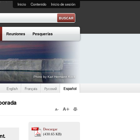
Inicio
Contenido
Inicio de sesión
e búsqueda
Reuniones
Pesquerías
Photo by Karl Hermann Kock
English
Français
Русский
Español
mporada
Descargar
nt.
(430.65 KB)