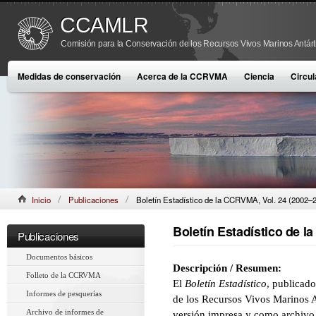
CCAMLR
Comisión para la Conservación de los Recursos Vivos Marinos Antárt
Medidas de conservación
Acerca de la CCRVMA
Ciencia
Circul
Inicio
Publicaciones
Boletín Estadístico de la CCRVMA, Vol. 24 (2002–
Boletín Estadístico de l
Publicaciones
Documentos básicos
Descripción / Resumen:
Folleto de la CCRVMA
El
Boletín Estadístico
, publicad
Informes de pesquerías
de los Recursos Vivos Marinos 
Archivo de informes de
versión impresa y como archivo 