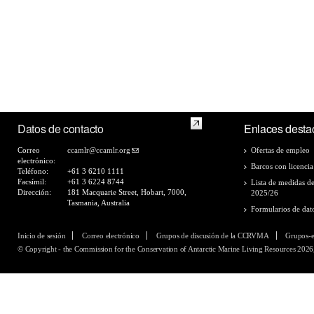
Datos de contacto
Enlaces desta
Correo
ccamlr@ccamlr.org
Ofertas de empleo
electrónico:
Barcos con licencia
Teléfono:
+61 3 6210 1111
Facsímil:
+61 3 6224 8744
Lista de medidas d
Dirección:
181 Macquarie Street, Hobart, 7000,
2025/26
Tasmania, Australia
Formularios de dat
Inicio de sesión
Correo electrónico
Grupos de discusión de la CCRVMA
Grupos-
© Copyright - the Commission for the Conservation of Antarctic Marine Living Resources 2026,