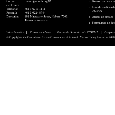
Correo
ccamlr@ccamlr.org
Barcos con licencia
electrónico:
Lista de medidas d
Teléfono:
+61 3 6210 1111
2025/26
Facsímil:
+61 3 6224 8744
Dirección:
181 Macquarie Street, Hobart, 7000,
Ofertas de empleo
Tasmania, Australia
Formularios de dat
Inicio de sesión
Correo electrónico
Grupos de discusión de la CCRVMA
Grupos-
© Copyright - the Commission for the Conservation of Antarctic Marine Living Resources 2026,