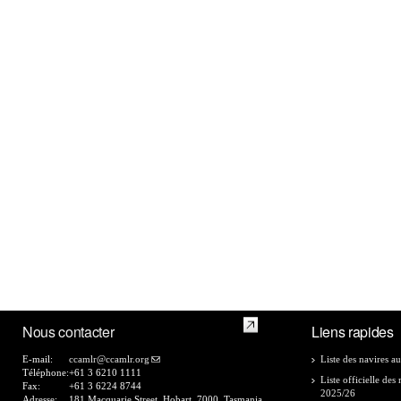
Nous contacter
Liens rapides
E-mail:
ccamlr@ccamlr.org
Liste des navires au
Téléphone:
+61 3 6210 1111
Liste officielle de
Fax:
+61 3 6224 8744
2025/26
Adresse:
181 Macquarie Street, Hobart, 7000, Tasmania,