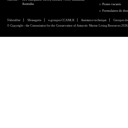
Australia
Postes vacants
Formulaires de do
S'identifier
Messagerie
e-groupes CCAMLR
Assistance technique
Groupes de
© Copyright - the Commission for the Conservation of Antarctic Marine Living Resources 2026, 