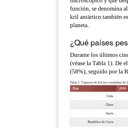
microscópico y que desp
función, se denomina al 
kril antártico también 
planeta.
¿Qué países pesc
Durante los últimos ci
(véase la Tabla 1). De e
(58%), seguido por la 
Tabla 1. Capturas de kril (en toneladas) de
País
2010
Chile
China
Japón
República de Corea