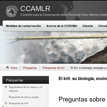
CCAMLR
Comisión para la Conservación de los Recursos Vivos Marinos Antárt
Medidas de conservación
Acerca de la CCRVMA
Ciencia
Circul
Inicio
Pesquerías
Pesquerías de kril
El kril: su biología, ecología y
El kril: su biología, ecol
Pesquerías
Seguimiento de la captura y el
esfuerzo
Preguntas sobre e
Pesquerías de draco rayado
Pesquerías de kril