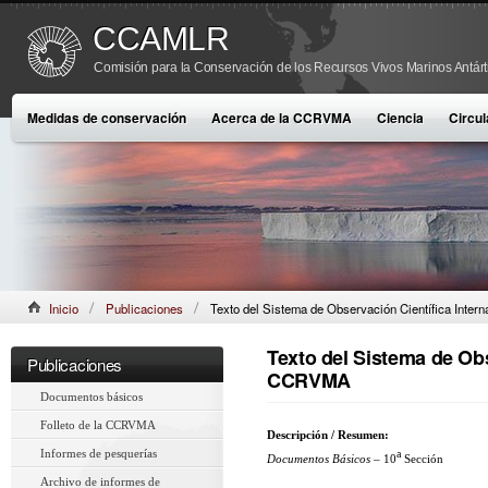
CCAMLR
Comisión para la Conservación de los Recursos Vivos Marinos Antárt
Medidas de conservación
Acerca de la CCRVMA
Ciencia
Circul
Inicio
Publicaciones
Texto del Sistema de Observación Científica Inte
Texto del Sistema de Obs
Publicaciones
CCRVMA
Documentos básicos
Folleto de la CCRVMA
Descripción / Resumen:
Informes de pesquerías
a
Documentos Básicos
– 10
Sección
Archivo de informes de