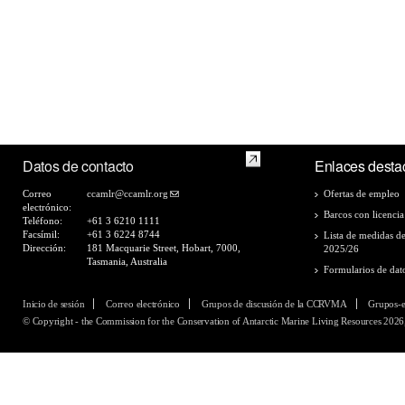
Datos de contacto
Enlaces desta
Correo
ccamlr@ccamlr.org
Ofertas de empleo
electrónico:
Barcos con licencia
Teléfono:
+61 3 6210 1111
Facsímil:
+61 3 6224 8744
Lista de medidas d
Dirección:
181 Macquarie Street, Hobart, 7000,
2025/26
Tasmania, Australia
Formularios de dat
Inicio de sesión
Correo electrónico
Grupos de discusión de la CCRVMA
Grupos-
© Copyright - the Commission for the Conservation of Antarctic Marine Living Resources 2026,