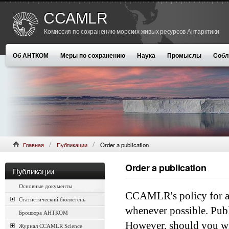
CCAMLR
Комиссия по сохранению морских живых ресурсов Антарктики
Об АНТКОМ
Меры по сохранению
Наука
Промыслы
Собл
Главная
Публикации
Order a publication
Order a publication
Публикации
Основные документы
CCAMLR's policy for a 
Статистический бюллетень
whenever possible. Publ
Брошюра АНТКОМ
However, should you wis
Журнал CCAMLR Science