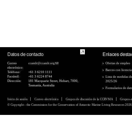
Datos de contacto
Enlaces desta
Correo
ccamlr@ccamlr.org
Ofertas de empleo
electrónico:
Barcos con licencia
Teléfono:
+61 3 6210 1111
Facsímil:
+61 3 6224 8744
Lista de medidas d
Dirección:
181 Macquarie Street, Hobart, 7000,
2025/26
Tasmania, Australia
Formularios de dat
Inicio de sesión
Correo electrónico
Grupos de discusión de la CCRVMA
Grupos-
© Copyright - the Commission for the Conservation of Antarctic Marine Living Resources 2026,