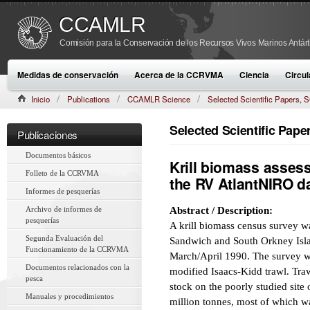
CCAMLR
Comisión para la Conservación de los Recursos Vivos Marinos Antárt
Medidas de conservación
Acerca de la CCRVMA
Ciencia
Circul
Inicio
Publications
CCAMLR Science
Selected Scientific Papers
CAMLR-SSP/7 (1990):115–121
Selected Scientific Pap
Publicaciones
Documentos básicos
Krill biomass assess
Folleto de la CCRVMA
the RV AtlantNIRO d
Informes de pesquerías
Archivo de informes de
Abstract / Description:
pesquerías
A krill biomass census survey wa
Segunda Evaluación del
Sandwich and South Orkney Isla
Funcionamiento de la CCRVMA
March/April 1990. The survey w
Documentos relacionados con la
modified Isaacs-Kidd trawl. Traw
pesca
stock on the poorly studied site
Manuales y procedimientos
million tonnes, most of which wa