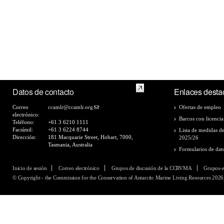
Datos de contacto
Enlaces desta
Correo
ccamlr@ccamlr.org
Ofertas de empleo
electrónico:
Barcos con licencia
Teléfono:
+61 3 6210 1111
Facsímil:
+61 3 6224 8744
Lista de medidas d
Dirección:
181 Macquarie Street, Hobart, 7000,
2025/26
Tasmania, Australia
Formularios de dat
Inicio de sesión
Correo electrónico
Grupos de discusión de la CCRVMA
Grupos-
© Copyright - the Commission for the Conservation of Antarctic Marine Living Resources 2026,