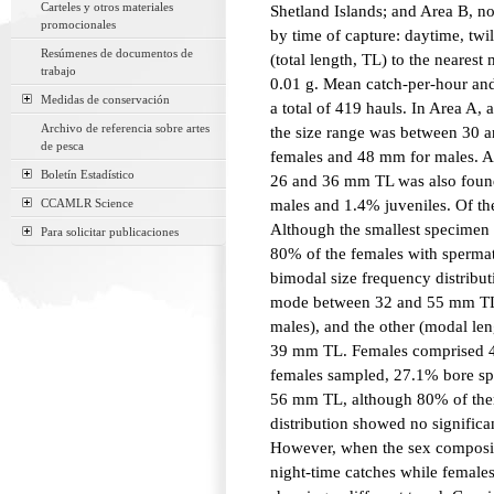
Carteles y otros materiales
Shetland Islands; and Area B, n
promocionales
by time of capture: daytime, tw
Resúmenes de documentos de
(total length, TL) to the nearest
trabajo
0.01 g. Mean catch-per-hour an
Medidas de conservación
a total of 419 hauls. In Area A,
Archivo de referencia sobre artes
the size range was between 30 
de pesca
females and 48 mm for males. A
Boletín Estadístico
26 and 36 mm TL was also foun
CCAMLR Science
males and 1.4% juveniles. Of t
Although the smallest specimen
Para solicitar publicaciones
80% of the females with spermat
bimodal size frequency distribut
mode between 32 and 55 mm TL
males), and the other (modal le
39 mm TL. Females comprised 4
females sampled, 27.1% bore sp
56 mm TL, although 80% of them
distribution showed no significa
However, when the sex composit
night-time catches while female