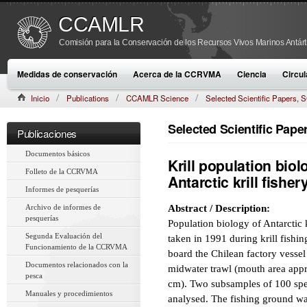
CCAMLR
Comisión para la Conservación de los Recursos Vivos Marinos Antárt
Medidas de conservación
Acerca de la CCRVMA
Ciencia
Circul
Inicio
Publications
CCAMLR Science
Selected Scientific Papers
CAMLR-SSP/9 (1992):223–235
Selected Scientific Pap
Publicaciones
Documentos básicos
Krill population bio
Folleto de la CCRVMA
Antarctic krill fisher
Informes de pesquerías
Archivo de informes de
Abstract / Description:
pesquerías
Population biology of Antarctic k
Segunda Evaluación del
taken in 1991 during krill fishi
Funcionamiento de la CCRVMA
board the Chilean factory vesse
Documentos relacionados con la
midwater trawl (mouth area app
pesca
cm). Two subsamples of 100 sp
Manuales y procedimientos
analysed. The fishing ground was