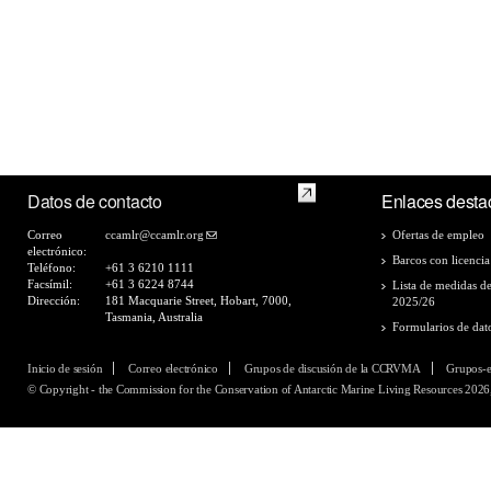
Datos de contacto
Enlaces desta
Correo
ccamlr@ccamlr.org
Ofertas de empleo
electrónico:
Barcos con licencia
Teléfono:
+61 3 6210 1111
Facsímil:
+61 3 6224 8744
Lista de medidas d
Dirección:
181 Macquarie Street, Hobart, 7000,
2025/26
Tasmania, Australia
Formularios de dat
Inicio de sesión
Correo electrónico
Grupos de discusión de la CCRVMA
Grupos-
© Copyright - the Commission for the Conservation of Antarctic Marine Living Resources 2026,