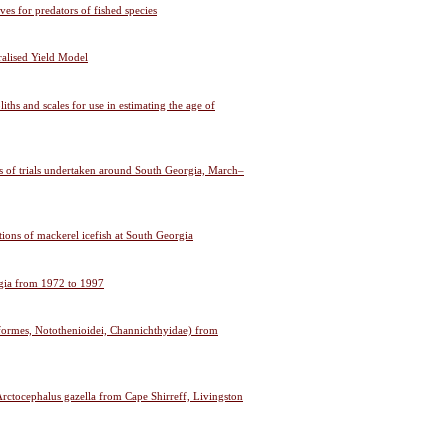
es for predators of fished species
ralised Yield Model
ths and scales for use in estimating the age of
lts of trials undertaken around South Georgia, March–
ions of mackerel icefish at South Georgia
orgia from 1972 to 1997
formes, Notothenioidei, Channichthyidae) from
 Arctocephalus gazella from Cape Shirreff, Livingston