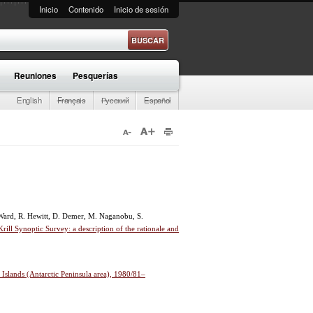
Inicio
Contenido
Inicio de sesión
e búsqueda
Reuniones
Pesquerías
English
Français
Русский
Español
P. Ward, R. Hewitt, D. Demer, M. Naganobu, S.
l Synoptic Survey: a description of the rationale and
d Islands (Antarctic Peninsula area), 1980/81–