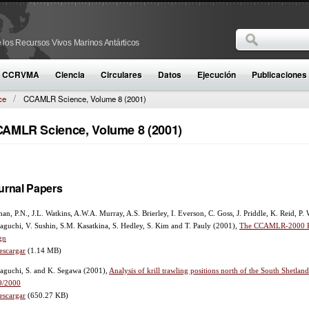
Buscar
 los Recursos Vivos Marinos Antárticos
Formulario d
la CCRVMA
Ciencia
Circulares
Datos
Ejecución
Publicaciones
ce
CCAMLR Science, Volume 8 (2001)
AMLR Science, Volume 8 (2001)
urnal Papers
han, P.N., J.L. Watkins, A.W.A. Murray, A.S. Brierley, I. Everson, C. Goss, J. Priddle, K. Reid, 
guchi, V. Sushin, S.M. Kasatkina, S. Hedley, S. Kim and T. Pauly
(2001),
The CCAMLR-2000 Kril
gn
escargar
(1.14 MB)
aguchi, S. and K. Segawa
(2001),
Analysis of krill trawling positions north of the South Shetlan
9/2000
escargar
(650.27 KB)