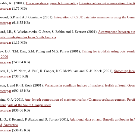
table, A.J
(2001),
The ecosystem approach to managing fisheries: achieving conservation objectiv
escargar
(1.75 MB)
wood, G.P. and A.J. Constable
(2001),
Integration of CPUE data into assessments using the Gene
escargar
(616.55 KB)
ord, J.R., S. Wischniowski, C. Jones, S. Bobko and I. Everson
(2001),
A comparison between otoli
ostichus eleginoides from South Georgia
escargar
(1.16 MB)
w, D.J., T.M. Daw, G.M. Pilling and M.G. Purves
(2001),
Fishing for toothfish using pots: resu
 2000
escargar
(743.04 KB)
son, I., A.W. North, A. Paul, R. Cooper, N.C. McWilliam and K.-H. Kock
(2001),
Spawning locat
escargar
(738.3 KB)
son, I. and K.-H. Kock
(2001),
Variations in condition indices of mackerel icefish at South Ge
escargar
(692.15 KB)
kina, G.A
(2001),
Age–length composition of mackerel icefish (Champsocephalus gunnari, Perci
erent parts of the South Georgia shelf
escargar
(836.66 KB)
k, O., P. Retamal, P. Abalos and D. Torres
(2001),
Additional data on anti-Brucella antibodies in
nd, Antarctica
escargar
(536.45 KB)