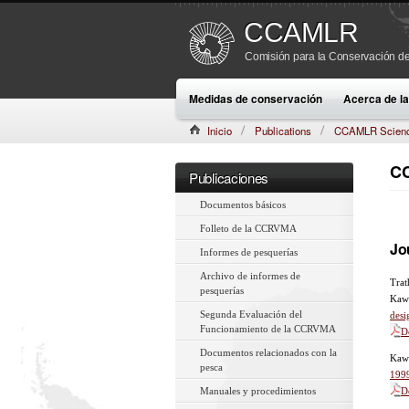
CCAMLR
Comisión para la Conservación de
Medidas de conservación
Acerca de 
Inicio
Publications
CCAMLR Scien
CC
Publicaciones
Documentos básicos
Folleto de la CCRVMA
Jo
Informes de pesquerías
Archivo de informes de
Trat
pesquerías
Kawa
Segunda Evaluación del
desi
Funcionamiento de la CCRVMA
D
Documentos relacionados con la
Kaw
pesca
199
Manuales y procedimientos
D