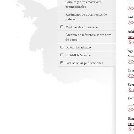
Carteles y otros materiales
Cons
promocionales
D
Resúmenes de documentos de
Kirk
trabajo
D
Medidas de conservación
Ashf
Archivo de referencia sobre artes
Diss
de pesca
D
Boletín Estadístico
Agne
CCAMLR Science
May
D
Para solicitar publicaciones
Ever
D
Ever
D
Frol
diff
D
Blan
Isla
D