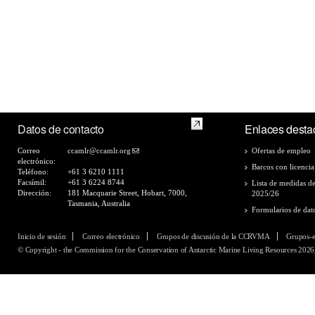
Datos de contacto
Enlaces desta
Correo
ccamlr@ccamlr.org
Ofertas de empleo
electrónico:
Barcos con licencia
Teléfono:
+61 3 6210 1111
Facsímil:
+61 3 6224 8744
Lista de medidas d
Dirección:
181 Macquarie Street, Hobart, 7000,
2025/26
Tasmania, Australia
Formularios de dat
Inicio de sesión
Correo electrónico
Grupos de discusión de la CCRVMA
Grupos-
© Copyright - the Commission for the Conservation of Antarctic Marine Living Resources 2026,