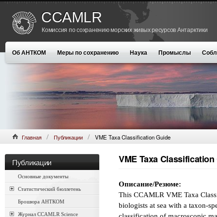
CCAMLR
Комиссия по сохранению морских живых ресурсов Антарктики
Об АНТКОМ
Меры по сохранению
Наука
Промыслы
Собл
Главная
Публикации
VME Taxa Classification Guide
VME Taxa Classification
Публикации
Основные документы
Описание/Резюме:
Статистический бюллетень
This CCAMLR VME Taxa Classific
Брошюра АНТКОМ
biologists at sea with a taxon-sp
Журнал CCAMLR Science
classification of macroscopic m