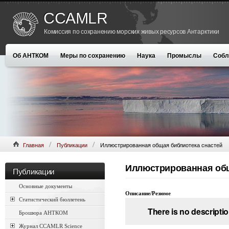
CCAMLR
Комиссия по сохранению морских живых ресурсов Антарктики
Об АНТКОМ
Меры по сохранению
Наука
Промыслы
Собл
Главная
Публикации
Иллюстрированная общая библиотека снастей
Иллюстрированная общ
Публикации
Основные документы
Описание/Резюме
Статистический бюллетень
There is no descriptio
Брошюра АНТКОМ
Журнал CCAMLR Science