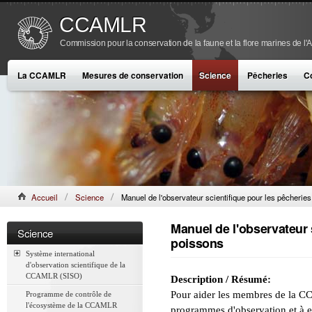
CCAMLR
Commission pour la conservation de la faune et la flore marines de l'
La CCAMLR
Mesures de conservation
Science
Pêcheries
C
Accueil
Science
Manuel de l'observateur scientifique pour les pêcherie
Manuel de l'observateur 
Science
poissons
Système international
d'observation scientifique de la
CCAMLR (SISO)
Description / Résumé:
Pour aider les membres de la CC
Programme de contrôle de
l'écosystème de la CCAMLR
programmes d'observation et à e