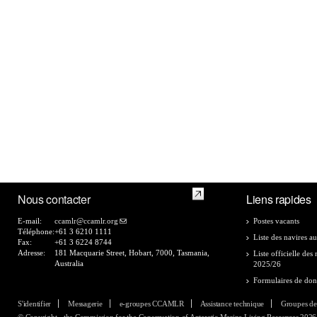
Nous contacter
Liens rapides
E-mail:
ccamlr@ccamlr.org
Postes vacants
Téléphone:
+61 3 6210 1111
Liste des navires au
Fax:
+61 3 6224 8744
Adresse:
181 Macquarie Street, Hobart, 7000, Tasmania,
Liste officielle de
Australia
2025/26
Formulaires de do
S'identifier
Messagerie
e-groupes CCAMLR
Assistance technique
Groupes de
© Copyright - the Commission for the Conservation of Antarctic Marine Living Resources 2026, 