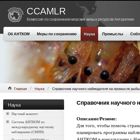
CCAMLR
Комиссия по сохранению морских живых ресурсов Антарктики
Об АНТКОМ
Меры по сохранению
Наука
Промыслы
Собл
Главная
Наука
Справочник научного наблюдателя на промысле рыбы
Справочник научного 
Наука
Научный комитет
Описание/Резюме:
Система АНТКОМ по
Для того, чтобы помочь стр
международному научному
наблюдению (CMHH)
планировать программы наблю
АНТКОМ в консультации с На