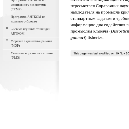
Программа АНТКОМ по
мониторингу экосистемы
пересмотрел Справочник научн
(CEMP)
наблюдателя на промысле кри
Программа АНТКОМ по
стандартным задачам и требо
морским отбросам
информацию для содействия в
Система научных стипендий
промыслам клыкача (
Dissostic
АНТКОМ
gunnari
) fisheries.
Морские охраняемые районы
(МОР)
Уязвимые морские экосистемы
This page was last modified on 10 Nov 2
(УМЭ)