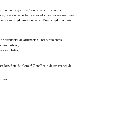
oramiento experto al Comité Científico, a sus
aplicación de las técnicas estadísticas, las evaluaciones
 sobre su propio asesoramiento. Para cumplir con esta
 de estrategias de ordenación), procedimientos
nos antárticos;
tos asociados;
ara beneficio del Comité Científico o de sus grupos de
ormes.