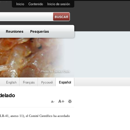
Inicio
Contenido
Inicio de sesión
e búsqueda
Reuniones
Pesquerías
Photo by James Clark
English
Français
Русский
Español
delado
MLR-41, anexo 11), el Comité Científico ha acordado