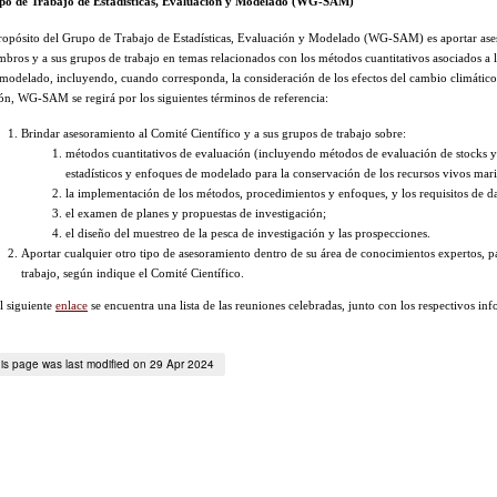
po de Trabajo de Estadísticas, Evaluación y Modelado (WG‑SAM)
ropósito del Grupo de Trabajo de Estadísticas, Evaluación y Modelado (WG‑SAM) es aportar ases
bros y a sus grupos de trabajo en temas relacionados con los métodos cuantitativos asociados a la 
 modelado, incluyendo, cuando corresponda, la consideración de los efectos del cambio climático
ón, WG-SAM se regirá por los siguientes términos de referencia:
Brindar asesoramiento al Comité Científico y a sus grupos de trabajo sobre:
métodos cuantitativos de evaluación (incluyendo métodos de evaluación de stocks y
estadísticos y enfoques de modelado para la conservación de los recursos vivos mari
la implementación de los métodos, procedimientos y enfoques, y los requisitos de da
el examen de planes y propuestas de investigación;
el diseño del muestreo de la pesca de investigación y las prospecciones.
Aportar cualquier otro tipo de asesoramiento dentro de su área de conocimientos expertos, p
trabajo, según indique el Comité Científico.
l siguiente
enlace
se encuentra una lista de las reuniones celebradas, junto con los respectivos inf
is page was last modified on 29 Apr 2024