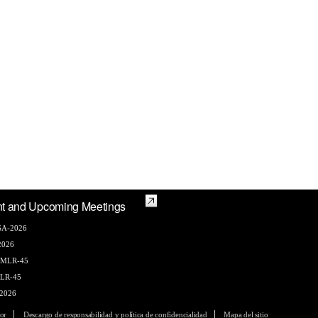
t and Upcoming Meetings
A-2026
2026
AMLR-45
LR-45
2026
or
Descargo de responsabilidad y política de confidencialidad
Mapa del sitio