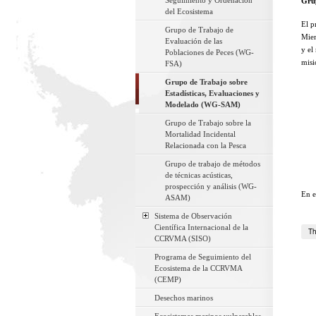
Seguimiento y Ordenación
Gru
del Ecosistema
El p
Grupo de Trabajo de
Miem
Evaluación de las
y el
Poblaciones de Peces (WG-
misi
FSA)
Grupo de Trabajo sobre
Estadísticas, Evaluaciones y
Modelado (WG-SAM)
Grupo de Trabajo sobre la
Mortalidad Incidental
Relacionada con la Pesca
Grupo de trabajo de métodos
de técnicas acústicas,
prospección y análisis (WG-
En e
ASAM)
Sistema de Observación
Científica Internacional de la
Th
CCRVMA (SISO)
Programa de Seguimiento del
Ecosistema de la CCRVMA
(CEMP)
Desechos marinos