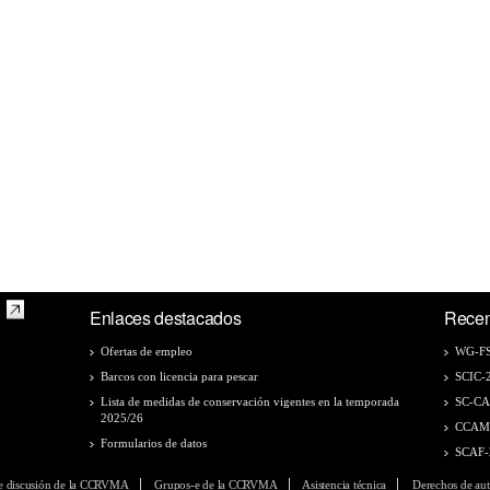
Enlaces destacados
Recen
Ofertas de empleo
WG-FS
Barcos con licencia para pescar
SCIC-
Lista de medidas de conservación vigentes en la temporada
SC-C
2025/26
CCAM
Formularios de datos
SCAF-
e discusión de la CCRVMA
Grupos-e de la CCRVMA
Asistencia técnica
Derechos de aut