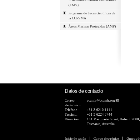
Ecosistemas marinos vulnerables
(EMV)
Programa de becas científicas de
la CCRVMA
Áreas Marinas Protegidas (AMP)
Datos de contacto
Correo
ccamlr@ccamlr.org
electrónico:
Teléfono:
+61 3 6210 1111
Facsímil:
+61 3 6224 8744
Dirección:
181 Macquarie Street, Hobart, 7000,
Tasmania, Australia
Inicio de sesión
Correo electrónico
Grupos d