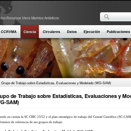
Buscar
 los Recursos Vivos Marinos Antárticos
Formulario d
la CCRVMA
Ciencia
Circulares
Datos
Ejecución
Publicaciones
Grupo de Trabajo sobre Estadísticas, Evaluaciones y Modelado (WG-SAM)
upo de Trabajo sobre Estadísticas, Evaluaciones y Mo
WG-SAM)
endo en cuenta la SC CIRC 23/52 y el plan estratégico de trabajo del Comité Científico (SC-CA
términos de referencia de sus grupos de trabajo.