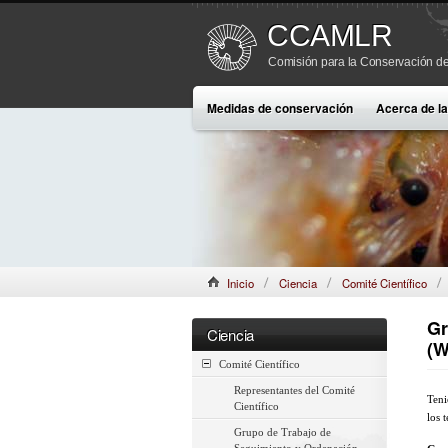
CCAMLR
Comisión para la Conservación de
Medidas de conservación
Acerca de 
Inicio
Ciencia
Comité Científico
Gr
Ciencia
(
Comité Científico
Representantes del Comité
Teni
Científico
los 
Grupo de Trabajo de