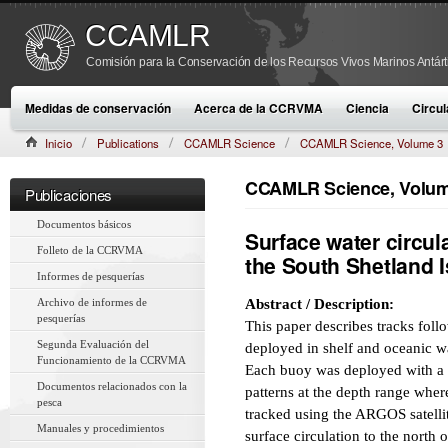
CCAMLR
Comisión para la Conservación de los Recursos Vivos Marinos Antárt
Medidas de conservación
Acerca de la CCRVMA
Ciencia
Circul
Inicio
Publications
CCAMLR Science
CCAMLR Science, Volume 3
CCAMLR Science, Volume
Publicaciones
Documentos básicos
Surface water circula
Folleto de la CCRVMA
the South Shetland 
Informes de pesquerías
Archivo de informes de
Abstract / Description:
pesquerías
This paper describes tracks foll
Segunda Evaluación del
deployed in shelf and oceanic wa
Funcionamiento de la CCRVMA
Each buoy was deployed with a d
Documentos relacionados con la
patterns at the depth range whe
pesca
tracked using the ARGOS satelli
Manuales y procedimientos
surface circulation to the north 