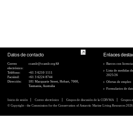
Datos de contacto
Enlaces desta
Correo
ccamlr@ccamlr.org
Barcos con licencia
electrónico:
Lista de medidas d
Teléfono:
+61 3 6210 1111
2025/26
Facsímil:
+61 3 6224 8744
Dirección:
181 Macquarie Street, Hobart, 7000,
Ofertas de empleo
Tasmania, Australia
Formularios de dat
Inicio de sesión
Correo electrónico
Grupos de discusión de la CCRVMA
Grupos-
© Copyright - the Commission for the Conservation of Antarctic Marine Living Resources 2026,