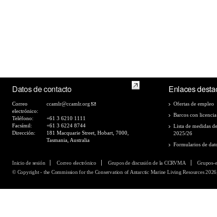
Datos de contacto
Enlaces desta
Correo
ccamlr@ccamlr.org
Ofertas de empleo
electrónico:
Barcos con licencia
Teléfono:
+61 3 6210 1111
Facsímil:
+61 3 6224 8744
Lista de medidas d
Dirección:
181 Macquarie Street, Hobart, 7000,
2025/26
Tasmania, Australia
Formularios de dat
Inicio de sesión
Correo electrónico
Grupos de discusión de la CCRVMA
Grupos-
© Copyright - the Commission for the Conservation of Antarctic Marine Living Resources 2026,