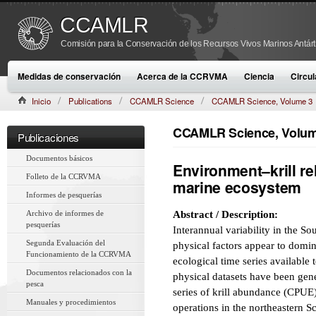
CCAMLR
Comisión para la Conservación de los Recursos Vivos Marinos Antárt
Medidas de conservación
Acerca de la CCRVMA
Ciencia
Circul
Inicio
Publications
CCAMLR Science
CCAMLR Science, Volume 3
CCAMLR Science, Volume
Publicaciones
Documentos básicos
Environment–krill re
Folleto de la CCRVMA
marine ecosystem
Informes de pesquerías
Archivo de informes de
Abstract / Description:
pesquerías
Interannual variability in the 
Segunda Evaluación del
physical factors appear to domi
Funcionamiento de la CCRVMA
ecological time series available t
Documentos relacionados con la
physical datasets have been gene
pesca
series of krill abundance (CPUE)
Manuales y procedimientos
operations in the northeastern S