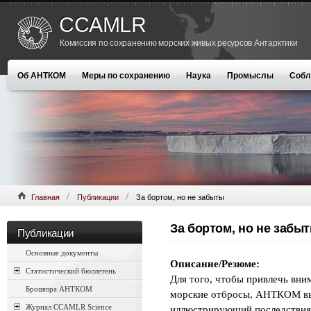
CCAMLR
Комиссия по сохранению морских живых ресурсов Антарктики
Об АНТКОМ
Меры по сохранению
Наука
Промыслы
Собл
Главная
Публикации
За бортом, но не забыты
За бортом, но не забы
Публикации
Основные документы
Описание/Резюме:
Статистический бюллетень
Для того, чтобы привлечь вни
Брошюра АНТКОМ
морские отбросы, АНТКОМ вып
Журнал CCAMLR Science
иллюстрирующий последствия 