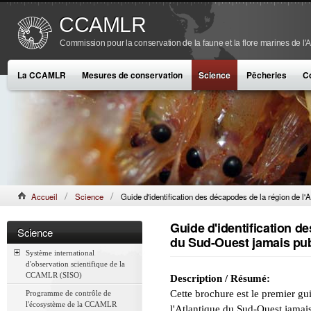
CCAMLR
Commission pour la conservation de la faune et la flore marines de l'
La CCAMLR
Mesures de conservation
Science
Pêcheries
C
Accueil
Science
Guide d'identification des décapodes de la région de l'
Guide d'identification d
Science
du Sud-Ouest jamais pub
Système international
d'observation scientifique de la
CCAMLR (SISO)
Description / Résumé:
Cette brochure est le premier gu
Programme de contrôle de
l'écosystème de la CCAMLR
l'Atlantique du Sud-Ouest jamais 