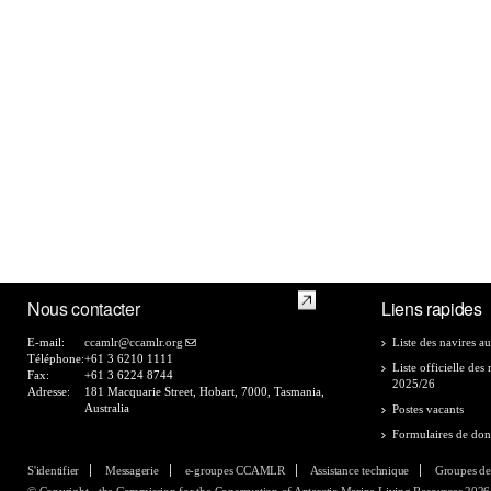
Nous contacter
Liens rapides
E-mail:
ccamlr@ccamlr.org
Liste des navires au
Téléphone:
+61 3 6210 1111
Liste officielle de
Fax:
+61 3 6224 8744
2025/26
Adresse:
181 Macquarie Street, Hobart, 7000, Tasmania,
Australia
Postes vacants
Formulaires de do
S'identifier
Messagerie
e-groupes CCAMLR
Assistance technique
Groupes de
© Copyright - the Commission for the Conservation of Antarctic Marine Living Resources 2026, 