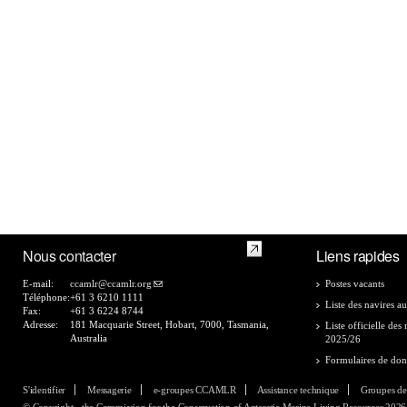
Nous contacter
Liens rapides
E-mail:
ccamlr@ccamlr.org
Postes vacants
Téléphone:
+61 3 6210 1111
Liste des navires au
Fax:
+61 3 6224 8744
Adresse:
181 Macquarie Street, Hobart, 7000, Tasmania,
Liste officielle de
Australia
2025/26
Formulaires de do
S'identifier
Messagerie
e-groupes CCAMLR
Assistance technique
Groupes de
© Copyright - the Commission for the Conservation of Antarctic Marine Living Resources 2026, 