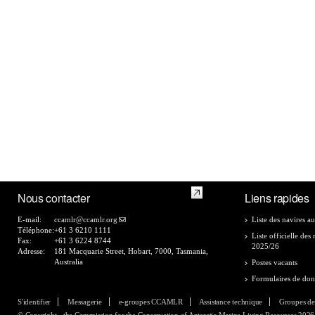
Nous contacter
Liens rapides
E-mail:
ccamlr@ccamlr.org
Liste des navires au
Téléphone:
+61 3 6210 1111
Liste officielle de
Fax:
+61 3 6224 8744
2025/26
Adresse:
181 Macquarie Street, Hobart, 7000, Tasmania,
Australia
Postes vacants
Formulaires de do
S'identifier
Messagerie
e-groupes CCAMLR
Assistance technique
Groupes de
© Copyright - the Commission for the Conservation of Antarctic Marine Living Resources 2026, 