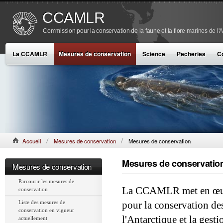
CCAMLR
Commission pour la conservation de la faune et la flore marines de l'
La CCAMLR
Mesures de conservation
Science
Pêcheries
C
Accueil
Mesures de conservation
Mesures de conservation
Mesures de conservatio
Mesures de conservation
Parcourir les mesures de
La CCAMLR met en œuvr
conservation
Liste des mesures de
pour la conservation de
conservation en vigueur
l'Antarctique et la gesti
actuellement